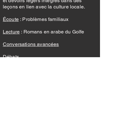
et devoirs légers intégrés dans des
leçons en lien avec la culture locale.
Écoute
: Problèmes familiaux
​
Lecture
: Romans en arabe du Golfe
Conversations avancées
Débats
Écoute & discussion
: Enregistrements
sur le terrain