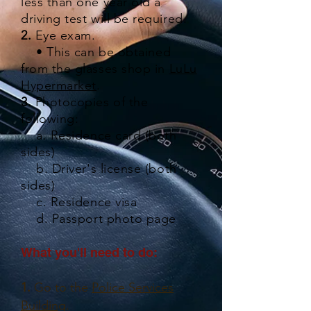
less than one year old a
driving test will be required.
2.
Eye exam.
•
This can be obtained
from the glasses shop in
LuLu
Hypermarket
.
3.
Photocopies of the
following:
a. Residence card (both
sides)
b. Driver's license (both
sides)
c. Residence visa
d. Passport photo page
What you'll need to do:
1.
Go to the
Police Services
Building
.