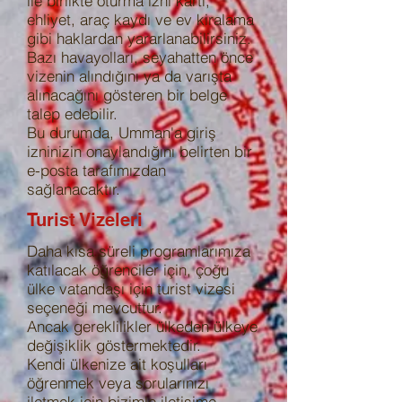
ile birlikte oturma izni kartı,
ehliyet, araç kaydı ve ev kiralama
gibi haklardan yararlanabilirsiniz.
Bazı havayolları, seyahatten önce
vizenin alındığını ya da varışta
alınacağını gösteren bir belge
talep edebilir.
Bu durumda, Umman'a giriş
izninizin onaylandığını belirten bir
e-posta tarafımızdan
sağlanacaktır.
Turist Vizeleri
Daha kısa süreli programlarımıza
katılacak öğrenciler için, çoğu
ülke vatandaşı için turist vizesi
seçeneği mevcuttur.
Ancak gereklilikler ülkeden ülkeye
değişiklik göstermektedir.
Kendi ülkenize ait koşulları
öğrenmek veya sorularınızı
iletmek için bizimle iletişime